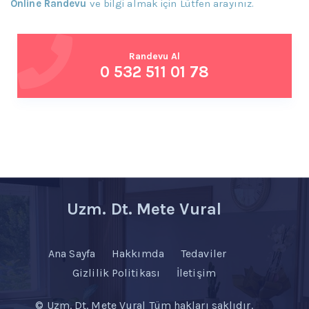
Online Randevu
ve bilgi almak için Lütfen arayınız.
Randevu Al
0 532 511 01 78
Uzm. Dt. Mete Vural
Ana Sayfa
Hakkımda
Tedaviler
Gizlilik Politikası
İletişim
© Uzm. Dt. Mete Vural Tüm hakları saklıdır.